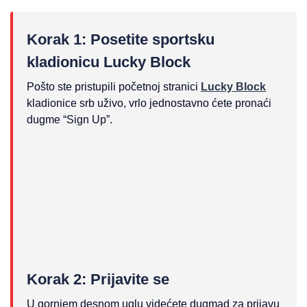
Korak 1: Posetite sportsku
kladionicu Lucky Block
Pošto ste pristupili početnoj stranici
Lucky Block
kladionice srb uživo, vrlo jednostavno ćete pronaći
dugme “Sign Up”.
Korak 2: Prijavite se
U gornjem desnom uglu videćete dugmad za prijavu