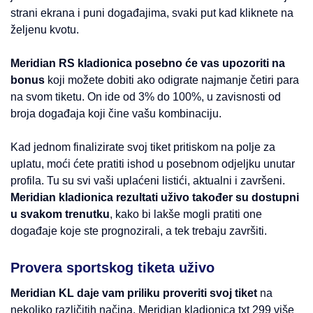
strani ekrana i puni događajima, svaki put kad kliknete na
željenu kvotu.
Meridian RS kladionica posebno će vas upozoriti na
bonus
koji možete dobiti ako odigrate najmanje četiri para
na svom tiketu. On ide od 3% do 100%, u zavisnosti od
broja događaja koji čine vašu kombinaciju.
Kad jednom finalizirate svoj tiket pritiskom na polje za
uplatu, moći ćete pratiti ishod u posebnom odjeljku unutar
profila. Tu su svi vaši uplaćeni listići, aktualni i završeni.
Meridian kladionica rezultati uživo također su dostupni
u svakom trenutku
, kako bi lakše mogli pratiti one
događaje koje ste prognozirali, a tek trebaju završiti.
Provera sportskog tiketa uživo
Meridian KL daje vam priliku proveriti svoj tiket
na
nekoliko različitih načina. Meridian kladionica txt 299 više