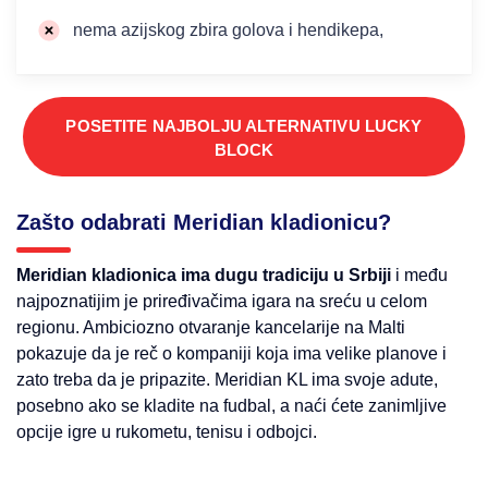
nema azijskog zbira golova i hendikepa,
POSETITE NAJBOLJU ALTERNATIVU LUCKY
BLOCK
Zašto odabrati Meridian kladionicu?
Meridian kladionica ima dugu tradiciju u Srbiji
i među
najpoznatijim je priređivačima igara na sreću u celom
regionu. Ambiciozno otvaranje kancelarije na Malti
pokazuje da je reč o kompaniji koja ima velike planove i
zato treba da je pripazite. Meridian KL ima svoje adute,
posebno ako se kladite na fudbal, a naći ćete zanimljive
opcije igre u rukometu, tenisu i odbojci.