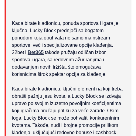
Kada birate kladionicu, ponuda sportova i igara je
ključna. Lucky Block prednjači sa bogatom
ponudom koja obuhvata ne samo mainstream
sportove, već i specijalizovane opcije klađenja.
22bet i
Bet365
takođe pružaju odličan izbor
sportova i igara, sa redovnim ažuriranjima i
dodavanjem novih tržišta, što omogućava
korisnicima širok spektar opcija za klađenje.
Kada birate kladionicu, ključni element na koji treba
obratiti pažnju jesu kvote, a Lucky Block se izdvaja
upravo po svojim izuzetno povoljnim koeficijentima
koji igračima pružaju priliku za veće zarade. Osim
toga, Lucky Block se može pohvaliti konkurentnim
kvotama. Takođe, nudi i brojne promocije prilikom
klađenja, uključujući redovne bonuse i cashback