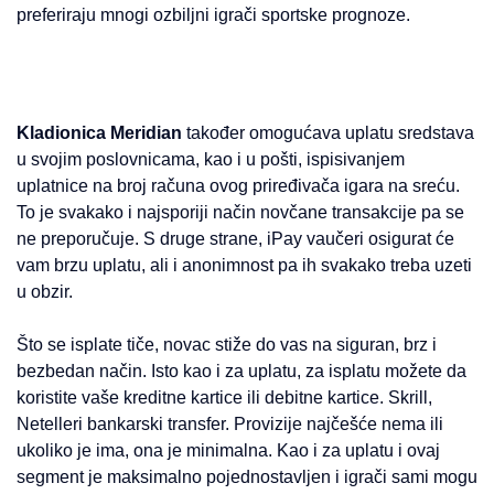
preferiraju mnogi ozbiljni igrači sportske prognoze.
Kladionica Meridian
također omogućava uplatu sredstava
u svojim poslovnicama, kao i u pošti, ispisivanjem
uplatnice na broj računa ovog priređivača igara na sreću.
To je svakako i najsporiji način novčane transakcije pa se
ne preporučuje. S druge strane, iPay vaučeri osigurat će
vam brzu uplatu, ali i anonimnost pa ih svakako treba uzeti
u obzir.
Što se isplate tiče, novac stiže do vas na siguran, brz i
bezbedan način. Isto kao i za uplatu, za isplatu možete da
koristite vaše kreditne kartice ili debitne kartice. Skrill,
Netelleri bankarski transfer. Provizije najčešće nema ili
ukoliko je ima, ona je minimalna. Kao i za uplatu i ovaj
segment je maksimalno pojednostavljen i igrači sami mogu