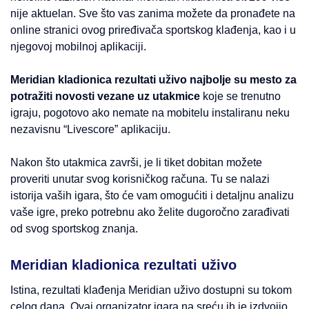
nije aktuelan. Sve što vas zanima možete da pronađete na
online stranici ovog priređivača sportskog klađenja, kao i u
njegovoj mobilnoj aplikaciji.
Meridian kladionica rezultati uživo najbolje su mesto za
potražiti novosti vezane uz utakmice
koje se trenutno
igraju, pogotovo ako nemate na mobitelu instaliranu neku
nezavisnu “Livescore” aplikaciju.
Nakon što utakmica završi, je li tiket dobitan možete
proveriti unutar svog korisničkog računa. Tu se nalazi
istorija vaših igara, što će vam omogućiti i detaljnu analizu
vaše igre, preko potrebnu ako želite dugoročno zarađivati
od svog sportskog znanja.
Meridian kladionica rezultati uživo
Istina, rezultati klađenja Meridian uživo dostupni su tokom
celog dana. Ovaj organizator igara na sreću ih je izdvojio