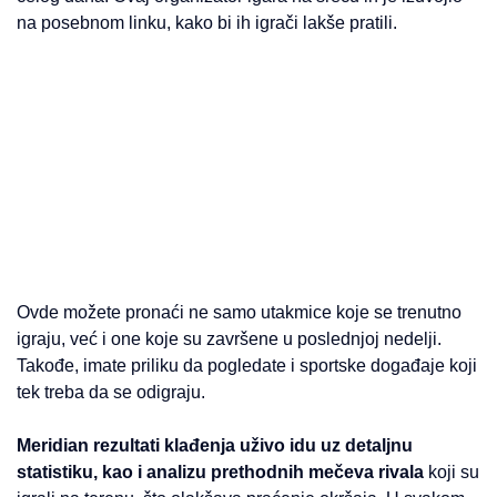
na posebnom linku, kako bi ih igrači lakše pratili.
Ovde možete pronaći ne samo utakmice koje se trenutno
igraju, već i one koje su završene u poslednjoj nedelji.
Takođe, imate priliku da pogledate i sportske događaje koji
tek treba da se odigraju.
Meridian rezultati klađenja uživo idu uz detaljnu
statistiku, kao i analizu prethodnih mečeva rivala
koji su