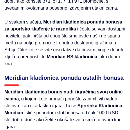
dobiti ako koristite 3+1, 5+1, 7+1 i 9+1 promocije, s
uvećanim kvotamana posebno izdvojenim utakmicama.
U svakom slučaju,
Meridian kladionica ponuda bonusa
za sportsko klađenje je raznolika
i često su vam dostupni
noviteti. Ipak, ništa od onog što smo ovde našli ne spada
među najbolje promocije trenutno dostupne igračima u
Srbiji. Cifre koje se vrte nisu takve da bi vam mogle doneti
ključnu prednost i to
Meridian RS kladionica
jako dobro
zna.
Meridian kladionica ponuda ostalih bonusa
Meridian kladionica bonus nudi i igračima svog online
casina
, u kojem ćete pronaći ponešto zanimljivih video
slotova, kao i kartaških igara. Tu se
Sportska Kladionica
Meridian
ističe ponudom slot bonusa od čak 1000 RSD,
što dobro dođe ako želite okušati svoju sreću u ovom tipu
igara.