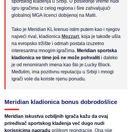
sportskog klađenja u Srbiji. U poslednje vreme nudi
igru igračima iz celog regiona i šire zahvaljujući
globalnoj MGA licenci dobijenoj na Malti.
Tako je Meridian KL krenuo istim putem kao i njegov
najveći rival, kladionica
Mozzart
, koja je takođe ušla
na evropsko tržište i odmah postala izuzetno
interesantna mnogim igračima.
Meridian sportska
kladionica se time još ne može pohvaliti
i daleko
je od renomiranih imena kao što je Lucky Block.
Međutim, ima pozitivnu reputaciju u Srbiji i mnogi
igrači vole da koriste njenu ponudu.
Meridian kladionica bonus dobrodošlice
Meridian iskustva ozbiljnih igrača kažu da ovaj
priređivač sportskog klađenja već dugo nudi
korisnicima nagradu
prilikom registracije. Ona nije