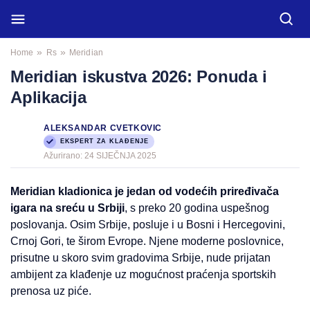
»
»
Home
Rs
Meridian
Meridian iskustva 2026: Ponuda i
Aplikacija
ALEKSANDAR CVETKOVIC
EKSPERT ZA KLAĐENJE
Ažurirano:
24 SIJEČNJA 2025
Meridian kladionica je jedan od vodećih priređivača
igara na sreću u Srbiji
, s preko 20 godina uspešnog
poslovanja. Osim Srbije, posluje i u Bosni i Hercegovini,
Crnoj Gori, te širom Evrope. Njene moderne poslovnice,
prisutne u skoro svim gradovima Srbije, nude prijatan
ambijent za klađenje uz mogućnost praćenja sportskih
prenosa uz piće.