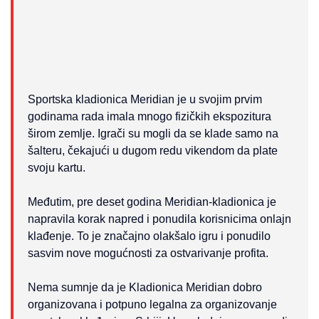
Sportska kladionica Meridian je u svojim prvim
godinama rada imala mnogo fizičkih ekspozitura
širom zemlje. Igrači su mogli da se klade samo na
šalteru, čekajući u dugom redu vikendom da plate
svoju kartu.
Međutim, pre deset godina Meridian-kladionica je
napravila korak napred i ponudila korisnicima onlajn
klađenje. To je značajno olakšalo igru i ponudilo
sasvim nove mogućnosti za ostvarivanje profita.
Nema sumnje da je Kladionica Meridian dobro
organizovana i potpuno legalna za organizovanje