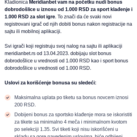
Kladionica
Meridianbet vam na početku nudi bonus
dobrodošlice u iznosu od 1.000 RSD za sport klađenje i
1.000 RSD za slot igre
. To znači da će svaki novi
registrovani igrač od njih dobiti bonus nakon registracije na
sajtu ili mobilnoj aplikaciji.
Svi igrači koji registruju svoj nalog na sajtu ili aplikaciji
meridianbet.rs od 13.04.2023. dobijaju slot bonus
dobrodošlice u vrednosti od 1.000 RSD kao i sport bonus
dobrodošlice u vrednosti od 1.000 RSD.
Uslovi za korišćenje bonusa su sledeći:
Maksimalna uplata po tiketu sa bonus novcem iznosi
200 RSD.
Dobijeni bonus za sportsko klađenje mora se iskoristiti
za tikete sa minimalno 4 meča i minimalnom kvotom
po selekciji 1.35. Svi tiketi koji nisu iskorišćeni u
skladu sa gore navedenim uslovima, biće odbijeni.