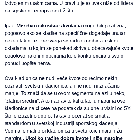
izdvojenim utakmicama. U pravilu je to uvek niže od lidera
na srpskom i europskom tržištu.
Ipak,
Meridian iskustva
s kvotama mogu biti pozitivna,
pogotovo ako se kladite na specifične događaje unutar
neke utakmice. Pre svega se radi o kombinacijskim
okladama, u kojim se ponekad skrivaju obećavajuće kvote,
pogotovo na onim opcijama koje konkurencija u svojoj
ponudi uopšte nema.
Ova kladionica ne nudi veće kvote od recimo nekih
poznatih svetskih kladionica, ali ne nudi ni značajno
manje. To znači da se u ovom segmentu nalazi u nekoj
“zlatnoj sredini”. Ako napravite kalkulaciju margina ove
kladionice naići ćete na podatak da su one u visini od 5%
što je izuzetno dobro. Takav procenat se smatra
standardom u svetskoj industriji sportskog klađenja.
Veoma je mali broj kladionica u svetu koje imaju nižu
marginu.
Ukoliko tražite dobre kvote i niže margine