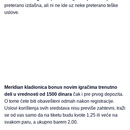
preterano izdašna, ali ni ne ide uz neke preterano teške
uslove.
Meridian kladionica bonus novim igračima trenutno
deli u vrednosti od 1500 dinara
čak i pre prvog depozita.
O tome ćete biti obavešteni odmah nakon registracije.
Uslovi korištenja ovih sredstava nisu previše zahtevni, traži
se od vas samo da na tiketu budu kvote 1.25 ili veće na
svakom paru, a ukupno barem 2.00.