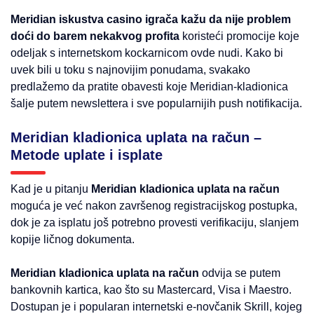
Meridian iskustva casino igrača kažu da nije problem
doći do barem nekakvog profita
koristeći promocije koje
odeljak s internetskom kockarnicom ovde nudi. Kako bi
uvek bili u toku s najnovijim ponudama, svakako
predlažemo da pratite obavesti koje Meridian-kladionica
šalje putem newslettera i sve popularnijih push notifikacija.
Meridian kladionica uplata na račun –
Metode uplate i isplate
Kad je u pitanju
Meridian kladionica uplata na račun
moguća je već nakon završenog registracijskog postupka,
dok je za isplatu još potrebno provesti verifikaciju, slanjem
kopije ličnog dokumenta.
Meridian kladionica uplata na račun
odvija se putem
bankovnih kartica, kao što su Mastercard, Visa i Maestro.
Dostupan je i popularan internetski e-novčanik Skrill, kojeg