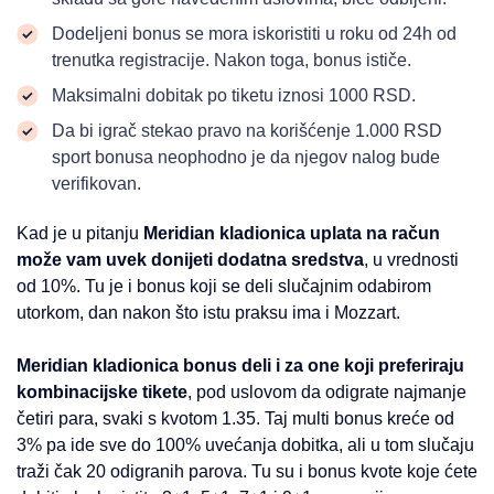
Dodeljeni bonus se mora iskoristiti u roku od 24h od
trenutka registracije. Nakon toga, bonus ističe.
Maksimalni dobitak po tiketu iznosi 1000 RSD.
Da bi igrač stekao pravo na korišćenje 1.000 RSD
sport bonusa neophodno je da njegov nalog bude
verifikovan.
Kad je u pitanju
Meridian kladionica uplata na račun
može vam uvek donijeti dodatna sredstva
, u vrednosti
od 10%. Tu je i bonus koji se deli slučajnim odabirom
utorkom, dan nakon što istu praksu ima i Mozzart.
Meridian kladionica bonus deli i za one koji preferiraju
kombinacijske tikete
, pod uslovom da odigrate najmanje
četiri para, svaki s kvotom 1.35. Taj multi bonus kreće od
3% pa ide sve do 100% uvećanja dobitka, ali u tom slučaju
traži čak 20 odigranih parova. Tu su i bonus kvote koje ćete