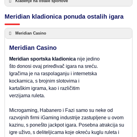
Klađenje na ostale sportove
Meridian kladionica ponuda ostalih igara
Meridian Casino
Meridian Casino
Meridian
sportska kladionica
nije jedino
što donosi ovaj priređivač igara na sreću.
Igračima je na raspolaganju i internetska
kockarnica, s brojnim slotovima i
kartaškim igrama, kao i različitim
verzijama ruleta.
Microgaming, Habanero i Fazi samo su neke od
razvojnih firmi iGaming industrije zastupljene u ovom
kazinu, s ponešto jackpot igara. Posebna atrakcija su
igre uživo, s deliteljicama koje okreću kuglu ruleta i