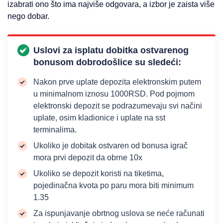
izabrati ono što ima najviše odgovara, a izbor je zaista više
nego dobar.
Uslovi za isplatu dobitka ostvarenog
bonusom dobrodošlice su sledeći:
​Nakon prve uplate depozita elektronskim putem
u minimalnom iznosu 1000RSD. Pod pojmom
elektronski depozit se podrazumevaju svi načini
uplate, osim kladionice i uplate na sst
terminalima.
Ukoliko je dobitak ostvaren od bonusa igrač
mora prvi depozit da obrne 10x
Ukoliko se depozit koristi na tiketima,
pojedinačna kvota po paru mora biti minimum
1.35
Za ispunjavanje obrtnog uslova se neće računati