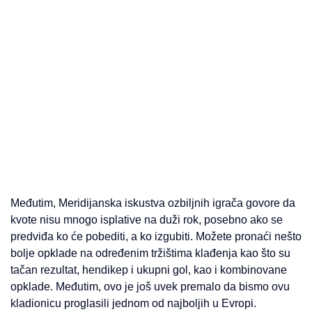
Međutim, Meridijanska iskustva ozbiljnih igrača govore da
kvote nisu mnogo isplative na duži rok, posebno ako se
predviđa ko će pobediti, a ko izgubiti. Možete pronaći nešto
bolje opklade na određenim tržištima klađenja kao što su
tačan rezultat, hendikep i ukupni gol, kao i kombinovane
opklade. Međutim, ovo je još uvek premalo da bismo ovu
kladionicu proglasili jednom od najboljih u Evropi.