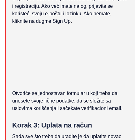
i registraciju. Ako već imate nalog, prijavite se
koristeći svoju e-poštu i lozinku. Ako nemate,
kliknite na dugme Sign Up.
Otvoriće se jednostavan formular u koji treba da
unesete svoje lične podatke, da se složite sa
uslovima korišćenja i sačekate verifikacioni email.
Korak 3: Uplata na račun
Sada sve što treba da uradite je da uplatite novac