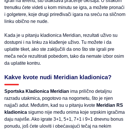
igrali na terenu, što olakšava praćenje okršaja. U svakom
trenutku ćete videti u kom minutu se igra, a možete pronaći
i golgetere, koje drugi priređivači igara na sreću na sličnom
linku obično ne nude.
Kada je u pitanju kladionica Meridian, rezultati uživo su
dostupni i na linku za klađenje uživo. Tu možete i da
uplatite tiket, ako ste zaključili da ono što ste igrali pre
meča neće rezultirati pobedom, tako da nemate izbor osim
da uplatite kontru.
Kakve kvote nudi Meridian kladionica?
Sportska Kladionica Meridian
ima prilično detaljnu
razradu utakmica, pogotovo na nogometu, što je njen
najjači adut. Međutim, kad su u pitanju kvote
Meridian RS
kladionica
sigurno nije među onima koje srpskim igračima
daju najviše. Ako igrate 3+1, 5+1, 7+1 i 9+1 dnevnu bonus
ponudu, još ćete uloviti i obećavajući tečaj na nekim