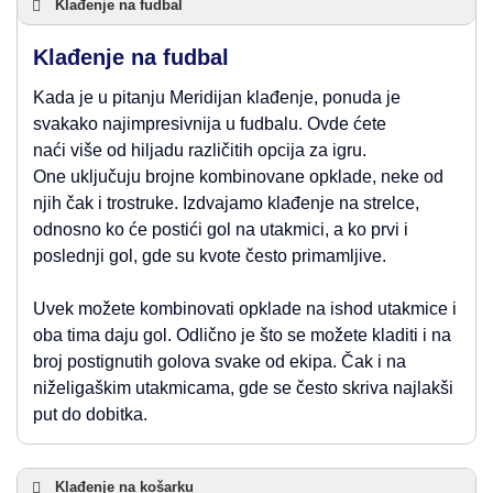
Klađenje na fudbal
Klađenje na fudbal
Kada je u pitanju Meridijan klađenje, ponuda je
svakako najimpresivnija u fudbalu. Ovde ćete
naći više od hiljadu različitih opcija za igru.
One uključuju brojne kombinovane opklade, neke od
njih čak i trostruke. Izdvajamo klađenje na strelce,
odnosno ko će postići gol na utakmici, a ko prvi i
poslednji gol, gde su kvote često primamljive.
Uvek možete kombinovati opklade na ishod utakmice i
oba tima daju gol. Odlično je što se možete kladiti i na
broj postignutih golova svake od ekipa. Čak i na
niželigaškim utakmicama, gde se često skriva najlakši
put do dobitka.
Klađenje na košarku