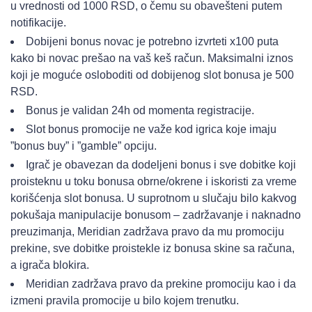
u vrednosti od 1000 RSD, o čemu su obavešteni putem
notifikacije.
Dobijeni bonus novac je potrebno izvrteti x100 puta
kako bi novac prešao na vaš keš račun. Maksimalni iznos
koji je moguće osloboditi od dobijenog slot bonusa je 500
RSD.
Bonus je validan 24h od momenta registracije.
Slot bonus promocije ne važe kod igrica koje imaju
”bonus buy” i ”gamble” opciju.
Igrač je obavezan da dodeljeni bonus i sve dobitke koji
proisteknu u toku bonusa obrne/okrene i iskoristi za vreme
korišćenja slot bonusa. U suprotnom u slučaju bilo kakvog
pokušaja manipulacije bonusom – zadržavanje i naknadno
preuzimanja, Meridian zadržava pravo da mu promociju
prekine, sve dobitke proistekle iz bonusa skine sa računa,
a igrača blokira.
Meridian zadržava pravo da prekine promociju kao i da
izmeni pravila promocije u bilo kojem trenutku.