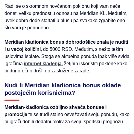
Radi se o skromnom novčanom poklonu koji vam neće
doneti veliku prednost u odnosu na Meridian KL. Međutim,
uvek dobro dođe startati u plusu pa svakako zgrabite ono
što vam je ponuđeno.
Meridian kladionica bonus dobrodošlice znala je nuditi
i u većoj količini
, do 5000 RSD. Međutim, s nešto težim
uslovima isplate. Stoga se aktuelna ponuda ipak više sviđa
igračima
internet klađenja
, željnih iskoristiti poklone kako
bi dugoročno došli do zaslužene zarade.
Nudi li Meridian kladionica bonus oklade
postojećim korisnicima?
Meridian-kladionica ozbiljno shvaća bonuse i
promocije
te se trudi stalno osvežavati svoju ponudu, kako
bi igrači dobili dodatni motiv za svoju sportsku prognozu.