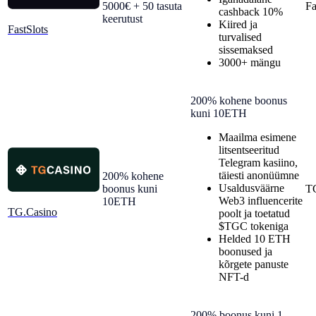
5000€ + 50 tasuta
Fa
cashback 10%
keerutust
Kiired ja
FastSlots
turvalised
sissemaksed
3000+ mängu
200% kohene boonus
kuni 10ETH
Maailma esimene
litsentseeritud
Telegram kasiino,
täiesti anonüümne
200% kohene
Usaldusväärne
boonus kuni
T
Web3 influencerite
10ETH
TG.Casino
poolt ja toetatud
$TGC tokeniga
Helded 10 ETH
boonused ja
kõrgete panuste
NFT-d
200% boonus kuni 1