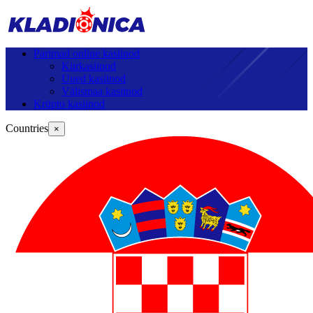
Parimad online kasiinod
Kiirkasiinod
Uued kasiinod
Välismaa kasiinod
Krüpto kasiinod
Countries
×