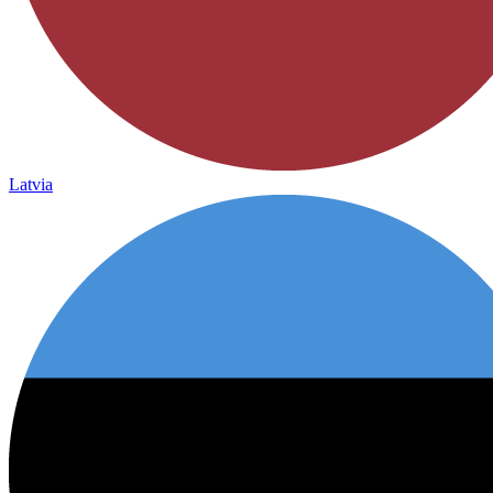
Latvia