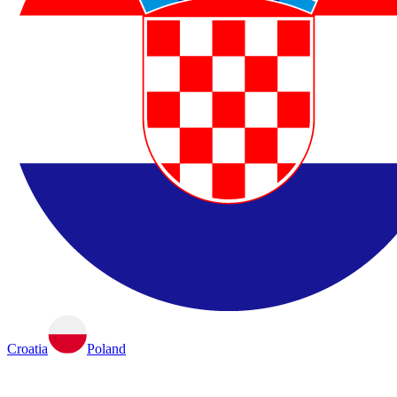
Croatia
Poland