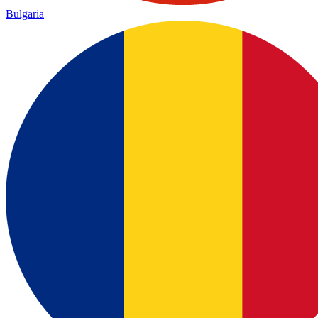
Bulgaria