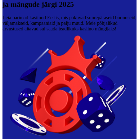
ja mängude järgi 2025
Leia parimad kasiinod Eestis, mis pakuvad suurepäraseid boonuseid,
väljamakseid, kampaaniaid ja palju muud. Meie põhjalikud
arvustused aitavad sul saada teadlikuks kasiino mängijaks!