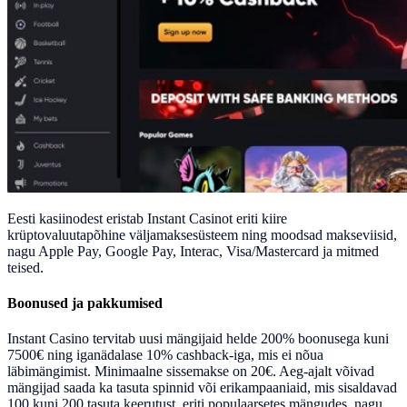
Eesti kasiinodest eristab Instant Casinot eriti kiire
krüptovaluutapõhine väljamaksesüsteem ning moodsad makseviisid,
nagu Apple Pay, Google Pay, Interac, Visa/Mastercard ja mitmed
teised.
Boonused ja pakkumised
Instant Casino tervitab uusi mängijaid helde 200% boonusega kuni
7500€ ning iganädalase 10% cashback-iga, mis ei nõua
läbimängimist. Minimaalne sissemakse on 20€. Aeg-ajalt võivad
mängijad saada ka tasuta spinnid või erikampaaniaid, mis sisaldavad
100 kuni 200 tasuta keerutust, eriti populaarsetes mängudes, nagu