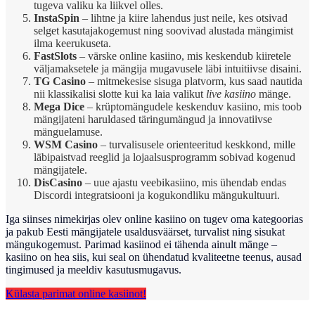
tugeva valiku ka liikvel olles.
InstaSpin
– lihtne ja kiire lahendus just neile, kes otsivad
selget kasutajakogemust ning soovivad alustada mängimist
ilma keerukuseta.
FastSlots
– värske online kasiino, mis keskendub kiiretele
väljamaksetele ja mängija mugavusele läbi intuitiivse disaini.
TG Casino
– mitmekesise sisuga platvorm, kus saad nautida
nii klassikalisi slotte kui ka laia valikut
live kasiino
mänge.
Mega Dice
– krüptomängudele keskenduv kasiino, mis toob
mängijateni haruldased täringumängud ja innovatiivse
mänguelamuse.
WSM Casino
– turvalisusele orienteeritud keskkond, mille
läbipaistvad reeglid ja lojaalsusprogramm sobivad kogenud
mängijatele.
DisCasino
– uue ajastu veebikasiino, mis ühendab endas
Discordi integratsiooni ja kogukondliku mängukultuuri.
Iga siinses nimekirjas olev online kasiino on tugev oma kategoorias
ja pakub Eesti mängijatele usaldusväärset, turvalist ning sisukat
mängukogemust. Parimad kasiinod ei tähenda ainult mänge –
kasiino on hea siis, kui seal on ühendatud kvaliteetne teenus, ausad
tingimused ja meeldiv kasutusmugavus.
Külasta parimat online kasiinot!