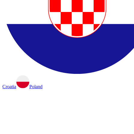
Croatia
Poland