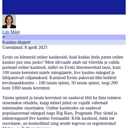
Liis Mägi
Kasiino ekspert
Uuendatud:
8 aprill 2025
Eestis on kümneid online kasiinosid, kuid kuidas leida parim online
kasiino just sinu jaoks? Meie ülevaade aitab sul võrrelda ja valida
parimad online kasiinod, millel on Eestis litsentseeritud taust, kuni
100 tasuta keerutust uutele mängijatele, live kasiino mängud ja
läbipaistvad väljamaksed. Kasiinod Eestis pakuvad tihti heldeid
tervituspakkumisi – 100 tasuta spinni, 50 tasuta spinni, isegi 200
kuni 1000 tasuta keerutust.
Tasuta spinnid ja tasuta keerutust on saadaval tihti ka ilma esimese
sissemakse nõudeta, kuigi mõnel juhul on vajalik vähemalt
minimaalne sissemakse. Online kasiinodes on saadaval
populaarsemad mängud nagu Big Bass, Pragmatic Play slotid ja
mitmesugused live kasiino formaadid. Kõik kasiinod, mida me
soovitame, on kontrollitud ning nende tegevus on registreeritud