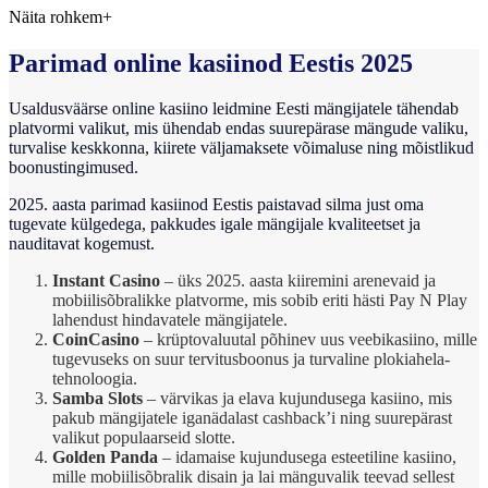
Näita
rohkem
+
Parimad online kasiinod Eestis 2025
Usaldusväärse online kasiino leidmine Eesti mängijatele tähendab
platvormi valikut, mis ühendab endas suurepärase mängude valiku,
turvalise keskkonna, kiirete väljamaksete võimaluse ning mõistlikud
boonustingimused.
2025. aasta parimad kasiinod Eestis paistavad silma just oma
tugevate külgedega, pakkudes igale mängijale kvaliteetset ja
nauditavat kogemust.
Instant Casino
– üks 2025. aasta kiiremini arenevaid ja
mobiilisõbralikke platvorme, mis sobib eriti hästi Pay N Play
lahendust hindavatele mängijatele.
CoinCasino
– krüptovaluutal põhinev uus veebikasiino, mille
tugevuseks on suur tervitusboonus ja turvaline plokiahela-
tehnoloogia.
Samba Slots
– värvikas ja elava kujundusega kasiino, mis
pakub mängijatele iganädalast cashback’i ning suurepärast
valikut populaarseid slotte.
Golden Panda
– idamaise kujundusega esteetiline kasiino,
mille mobiilisõbralik disain ja lai mänguvalik teevad sellest