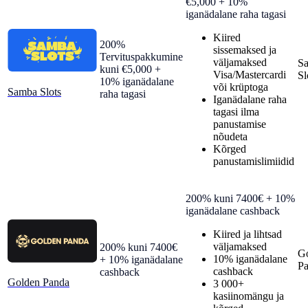
€5,000 + 10%
iganädalane raha tagasi
Kiired
200%
sissemaksed ja
Tervituspakkumine
väljamaksed
S
kuni €5,000 +
Visa/Mastercardi
Sl
10% iganädalane
või krüptoga
Samba Slots
raha tagasi
Iganädalane raha
tagasi ilma
panustamise
nõudeta
Kõrged
panustamislimiidid
200% kuni 7400€ + 10%
iganädalane cashback
Kiired ja lihtsad
väljamaksed
200% kuni 7400€
G
10% iganädalane
+ 10% iganädalane
P
cashback
cashback
Golden Panda
3 000+
kasiinomängu ja