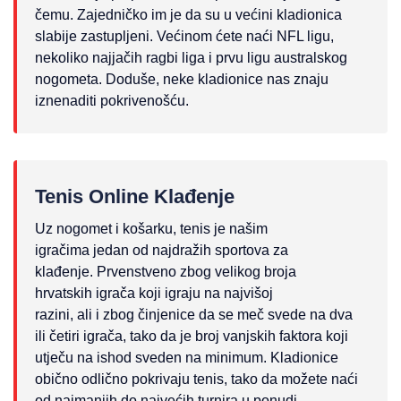
čemu. Zajedničko im je da su u većini kladionica
slabije zastupljeni. Većinom ćete naći NFL ligu,
nekoliko najjačih ragbi liga i prvu ligu australskog
nogometa. Doduše, neke kladionice nas znaju
iznenaditi pokrivenošću.
Tenis Online Klаđеnjе
Uz nogomet i košarku, tenis je našim
igračima jedan od najdražih sportova za
klađenje. Prvenstveno zbog velikog broja
hrvatskih igrača koji igraju na najvišoj
razini, ali i zbog činjenice da se meč svede na dva
ili četiri igrača, tako da je broj vanjskih faktora koji
utječu na ishod sveden na minimum. Kladionice
obično odlično pokrivaju tenis, tako da možete naći
od najmanjih do najvećih turnira u ponudi.