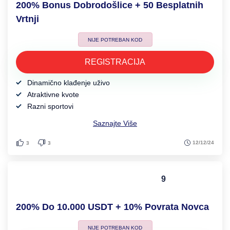
200% Bonus Dobrodošlice + 50 Besplatnih
Vrtnji
NIJE POTREBAN KOD
REGISTRACIJA
Dinamično klađenje uživo
Atraktivne kvote
Razni sportovi
Saznajte Više
12/12/24
3
3
9
200% Do 10.000 USDT + 10% Povrata Novca
NIJE POTREBAN KOD