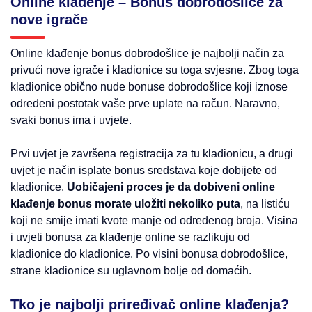
Online klаđеnjе – Bonus dobrodošlice za
nove igrače
Online klađenje bonus dobrodošlice je najbolji način za
privući nove igrače i kladionice su toga svjesne. Zbog toga
kladionice obično nude bonuse dobrodošlice koji iznose
određeni postotak vaše prve uplate na račun. Naravno,
svaki bonus ima i uvjete.
Prvi uvjet je završena registracija za tu kladionicu, a drugi
uvjet je način isplate bonus sredstava koje dobijete od
kladionice.
Uobičajeni proces je da dobiveni online
klađenje bonus morate uložiti nekoliko puta
, na listiću
koji ne smije imati kvote manje od određenog broja. Visina
i uvjeti bonusa za klađenje online se razlikuju od
kladionice do kladionice. Po visini bonusa dobrodošlice,
strane kladionice su uglavnom bolje od domaćih.
Tko je najbolji priređivač online klađenja?