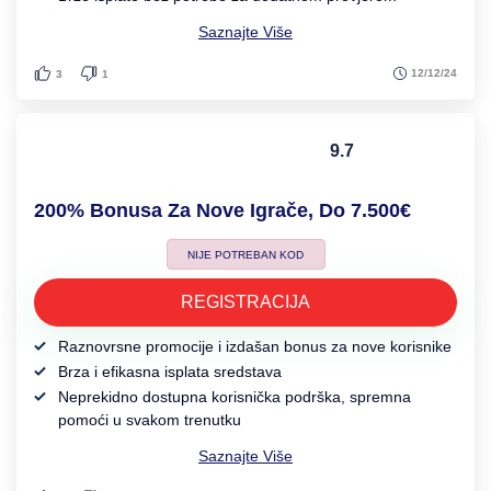
Saznajte Više
12/12/24
3
1
9.7
200% Bonusa Za Nove Igrače, Do 7.500€
NIJE POTREBAN KOD
REGISTRACIJA
Raznovrsne promocije i izdašan bonus za nove korisnike
Brza i efikasna isplata sredstava
Neprekidno dostupna korisnička podrška, spremna
pomoći u svakom trenutku
Saznajte Više