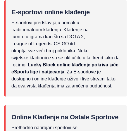
E-sportovi online klađenje
E-sportovi predstavljaju pomak u
tradicionalnom klađenju. Klađenje na
turnire u igrama kao što su DOTA 2,
League of Legends, CS GO itd.
okuplja sve veći broj poklonika. Neke
svjetske kladionice su se uključile u taj trend tako da
recimo,
Lucky Block online klađenje pokriva jače
eSports lige i natjecanja
. Za E-sportove je
dostupno i online klađenje uživo i live stream, tako
da ova vrsta klađenja ima zajamčenu budućnost.
Online Klаđеnjе na Ostale Sportove
Prethodno nabrojani sportovi se