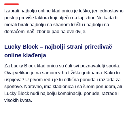
Izabrati najbolju online kladionicu je teško, jer jednostavno
postoji previše faktora koji utječu na taj izbor. No kada bi
morali birati najbolju na stranom tržištu i najbolju na
domaćem, naš izbor bi pao na ove dvije.
Lucky Block – najbolji strani priređivač
online klađenja
Za Lucky Block kladionicu su čuli svi poznavatelji sporta.
Ovaj velikan je na samom vrhu tržišta godinama. Kako to
uspijeva? U prvom redu je tu odlična ponuda i razrada za
sportove. Naravno, ima kladionica i sa širom ponudom, ali
Lucky Block nudi najbolju kombinaciju ponude, razrade i
visokih kvota.