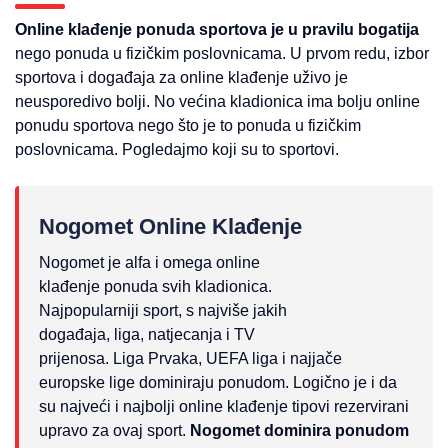
Online klađenje ponuda sportova je u pravilu bogatija
nego ponuda u fizičkim poslovnicama. U prvom redu, izbor
sportova i događaja za online klađenje uživo je
neusporedivo bolji. No većina kladionica ima bolju online
ponudu sportova nego što je to ponuda u fizičkim
poslovnicama. Pogledajmo koji su to sportovi.
Nogomet Online Klаđеnjе
Nogomet je alfa i omega online
klađenje ponuda svih kladionica.
Najpopularniji sport, s najviše jakih
događaja, liga, natjecanja i TV
prijenosa. Liga Prvaka, UEFA liga i najjače
europske lige dominiraju ponudom. Logično je i da
su najveći i najbolji online klađenje tipovi rezervirani
upravo za ovaj sport.
Nogomet dominira ponudom