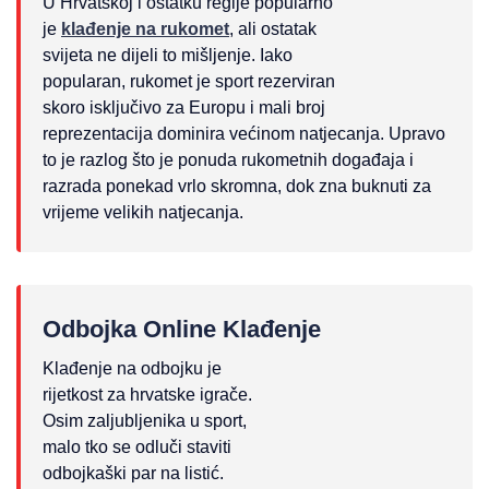
U Hrvatskoj i ostatku regije popularno
je
klađenje na rukomet
, ali ostatak
svijeta ne dijeli to mišljenje. Iako
popularan, rukomet je sport rezerviran
skoro isključivo za Europu i mali broj
reprezentacija dominira većinom natjecanja. Upravo
to je razlog što je ponuda rukometnih događaja i
razrada ponekad vrlo skromna, dok zna buknuti za
vrijeme velikih natjecanja.
Odbojka Online Klаđеnjе
Klađenje na odbojku je
rijetkost za hrvatske igrače.
Osim zaljubljenika u sport,
malo tko se odluči staviti
odbojkaški par na listić.