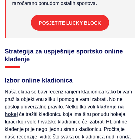
razočarano ponudom ostalih sportova.
POSJETITE LUCKY BLOCK
Strategija za uspješnije sportsko online
klađenje
Izbor online kladionica
Naša ekipa se bavi recenziranjem kladionica kako bi vam
pružila objektivnu sliku i pomogla vam izabrati. No ne
postoji univerzalno pravilo. Netko tko voli
klađenje na
hokej
će tražiti kladionicu koja ima širu ponudu hokeja.
Igrači koji vole hrvatske kladionice će izabrati HL online
klađenje prije nego ijednu stranu kladionicu. Pročitajte
naše recenzije, vidite što svaka od kladionica nudi i onda