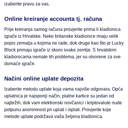
izaberite pravu za vas.
Online kreiranje accounta tj. računa
Prije kreiranja samog računa provjerite prima li kladionica
igrače iz Hrvatske. Neke britanske kladionice imaju velik
popis zemalja u kojima ne rade, dok druge kao što je Lucky
Block primaju igrače iz skoro svake zemlje. S hrvatskim
kladionicama nemate tih problema, jer su otvorene za sve
domaće igrače.
Načini online uplate depozita
Izaberite metodu uplate koja vama najviše odgovara. Opća
uplatnica je najsporiji način, platne kartice su jedan od
najbržih, dok vam elektronski novčanici i kriptovalute nude
potpunu anonimnost pri uplati i isplati. Provjerite koje
metode uplate podržava vaša željena kladionica.