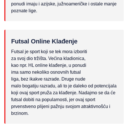
ponudi imaju i azijske, južnoameričke i ostale manje
poznate lige.
Futsal Online Klаđеnjе
Futsal je sport koji se tek mora izboriti
za svoj dio tržišta. Većina kladionica,
kao npr. HL online klađenje, u ponudi
ima samo nekoliko osnovnih futsal
liga, bez ikakve razrade. Druge nude
malo bogatiju razradu, ali to je daleko od potencijala
koji ovaj sport pruža za klađenje. Nadajmo se da će
futsal dobiti na popularnosti, jer ovaj sport
prvenstveno plijeni pažnju svojom atraktivnošću i
brzinom.