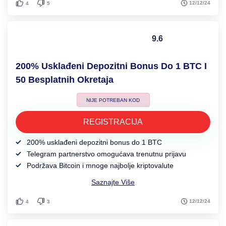
12/12/24
4
5
9.6
200% Usklađeni Depozitni Bonus Do 1 BTC I
50 Besplatnih Okretaja
NIJE POTREBAN KOD
REGISTRACIJA
200% usklađeni depozitni bonus do 1 BTC
Telegram partnerstvo omogućava trenutnu prijavu
Podržava Bitcoin i mnoge najbolje kriptovalute
Saznajte Više
12/12/24
4
3