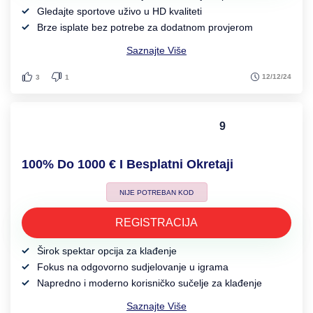
Gledajte sportove uživo u HD kvaliteti
Brze isplate bez potrebe za dodatnom provjerom
Saznajte Više
12/12/24
3
1
9
100% Do 1000 € I Besplatni Okretaji
NIJE POTREBAN KOD
REGISTRACIJA
Širok spektar opcija za klađenje
Fokus na odgovorno sudjelovanje u igrama
Napredno i moderno korisničko sučelje za klađenje
Saznajte Više