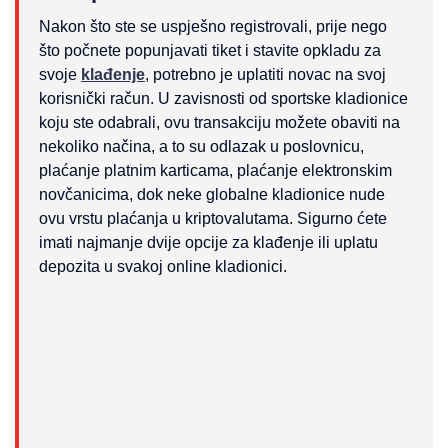
Nakon što ste se uspješno registrovali, prije nego
što počnete popunjavati tiket i stavite opkladu za
svoje
klađenje
, potrebno je uplatiti novac na svoj
korisnički račun. U zavisnosti od sportske kladionice
koju ste odabrali, ovu transakciju možete obaviti na
nekoliko načina, a to su odlazak u poslovnicu,
plaćanje platnim karticama, plaćanje elektronskim
novčanicima, dok neke globalne kladionice nude
ovu vrstu plaćanja u kriptovalutama. Sigurno ćete
imati najmanje dvije opcije za klađenje ili uplatu
depozita u svakoj online kladionici.