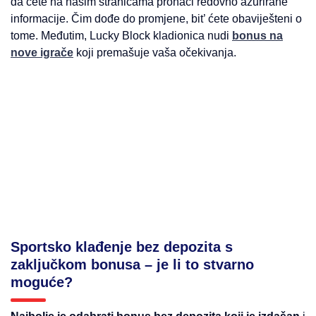
da ćete na našim stranicama pronaći redovno ažurirane
informacije. Čim dođe do promjene, bit’ ćete obaviješteni o
tome. Međutim, Lucky Block kladionica nudi
bonus na
nove igrače
koji premašuje vaša očekivanja.
Sportsko klađenje bez depozita s
zaključkom bonusa – je li to stvarno
moguće?