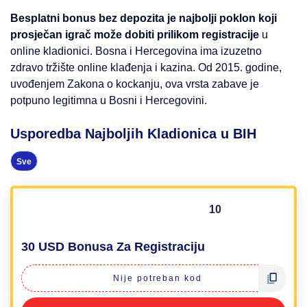
Besplatni bonus bez depozita je najbolji poklon koji
prosječan igrač može dobiti prilikom registracije
u
online kladionici. Bosna i Hercegovina ima izuzetno
zdravo tržište online klađenja i kazina. Od 2015. godine,
uvođenjem Zakona o kockanju, ova vrsta zabave je
potpuno legitimna u Bosni i Hercegovini.
Usporedba Najboljih Kladionica u BIH
Sve
10
30 USD Bonusa Za Registraciju
Nije potreban kod