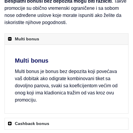
Besplatni bonusi bez depozita mogu biti različiti
. Takve
promocije su obično vremenski ograničene i sa sobom
nose određene uslove koje morate ispuniti ako želite da
iskoristite njihove pogodnosti.
Multi bonus
Multi bonus
Multi bonus je bonus bez depozita koji povećava
vaš dobitak ako odigrate kombinovani tiket sa
dovoljno parova, svaki sa koeficijentom većim od
onog koji ima kladionica tražim od vas kroz ovu
promociju.
Cashback bonus