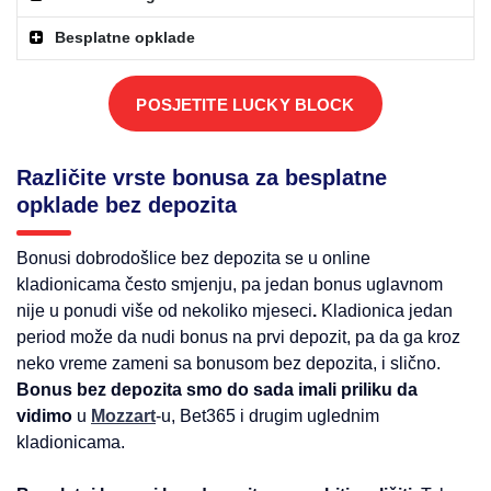
Besplatne opklade
POSJETITE LUCKY BLOCK
Različite vrste bonusa za besplatne
opklade bez depozita
Bonusi dobrodošlice bez depozita se u online
kladionicama često smjenju, pa jedan bonus uglavnom
nije u ponudi više od nekoliko mjeseci
.
Kladionica jedan
period može da nudi bonus na prvi depozit, pa da ga kroz
neko vreme zameni sa bonusom bez depozita, i slično.
Bonus bez depozita smo do sada imali priliku da
vidimo
u
Mozzart
-u, Bet365 i drugim uglednim
kladionicama.