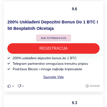
9.6
200% Usklađeni Depozitni Bonus Do 1 BTC I
50 Besplatnih Okretaja
NIJE POTREBAN KOD
REGISTRACIJA
200% usklađeni depozitni bonus do 1 BTC
Telegram partnerstvo omogućava trenutnu prijavu
Podržava Bitcoin i mnoge najbolje kriptovalute
Saznajte Više
12/12/24
4
3
9.3