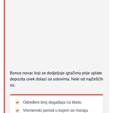
Bonus novac koji se dodjeljuje igračima prije uplate
depozita uvek dolazi sa uslovima. Neki od najčešćih
su:
Određeni broj događaja na tiketu
Vremenski period u kojem se moraju