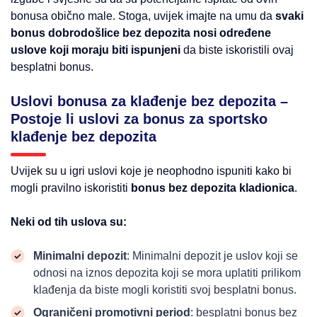
bonusa obično male. Stoga, uvijek imajte na umu da
svaki
bonus dobrodošlice bez depozita nosi određene
uslove koji moraju biti ispunjeni
da biste iskoristili ovaj
besplatni bonus.
Uslovi bonusa za klađenje bez depozita –
Postoje li uslovi za bonus za sportsko
klađenje bez depozita
Uvijek su u igri uslovi koje je neophodno ispuniti kako bi
mogli pravilno iskoristiti
bonus bez depozita kladionica
.
Neki od tih uslova su:
Minimalni depozit
: Minimalni depozit je uslov koji se
odnosi na iznos depozita koji se mora uplatiti prilikom
klađenja da biste mogli koristiti svoj besplatni bonus.
Ograničeni promotivni period
: besplatni bonus bez