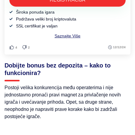
Široka ponuda igara
Podržava veliki broj kriptovaluta
SSL certifikat je valjan
Saznajte Više
12/12/24
4
2
Dobijte bonus bez depozita – kako to
funkcionira?
Postoji velika konkurencija među operaterima i nije
jednostavno pronaći pravi magnet za privlačenje novih
igrača i uvećavanje prihoda. Opet, sa druge strane,
neophodno je napraviti prave korake kako bi zadržali
postojeće igrače.