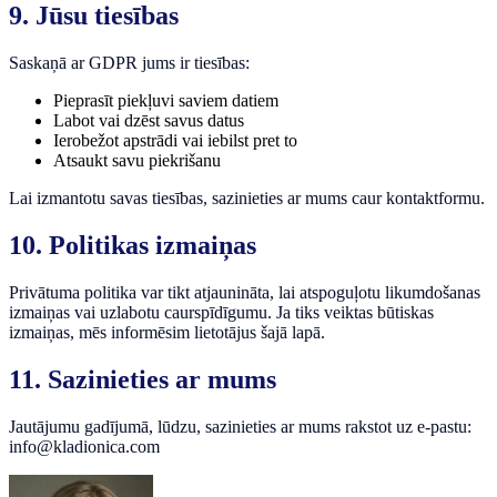
9. Jūsu tiesības
Saskaņā ar GDPR jums ir tiesības:
Pieprasīt piekļuvi saviem datiem
Labot vai dzēst savus datus
Ierobežot apstrādi vai iebilst pret to
Atsaukt savu piekrišanu
Lai izmantotu savas tiesības, sazinieties ar mums caur kontaktformu.
10. Politikas izmaiņas
Privātuma politika var tikt atjaunināta, lai atspoguļotu likumdošanas
izmaiņas vai uzlabotu caurspīdīgumu. Ja tiks veiktas būtiskas
izmaiņas, mēs informēsim lietotājus šajā lapā.
11. Sazinieties ar mums
Jautājumu gadījumā, lūdzu, sazinieties ar mums rakstot uz e-pastu:
info@kladionica.com