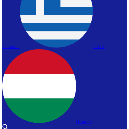
Lithuania
Greek
Hungary