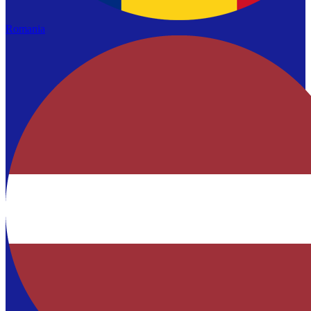
Romania