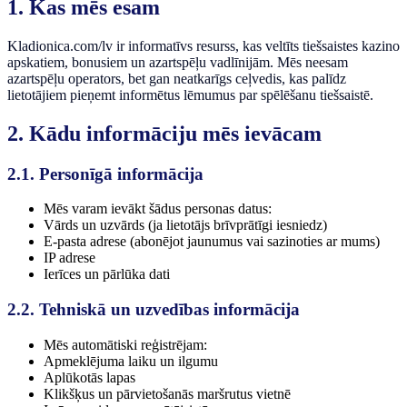
1. Kas mēs esam
Kladionica.com/lv ir informatīvs resurss, kas veltīts tiešsaistes kazino
apskatiem, bonusiem un azartspēļu vadlīnijām. Mēs neesam
azartspēļu operators, bet gan neatkarīgs ceļvedis, kas palīdz
lietotājiem pieņemt informētus lēmumus par spēlēšanu tiešsaistē.
2. Kādu informāciju mēs ievācam
2.1. Personīgā informācija
Mēs varam ievākt šādus personas datus:
Vārds un uzvārds (ja lietotājs brīvprātīgi iesniedz)
E-pasta adrese (abonējot jaunumus vai sazinoties ar mums)
IP adrese
Ierīces un pārlūka dati
2.2. Tehniskā un uzvedības informācija
Mēs automātiski reģistrējam:
Apmeklējuma laiku un ilgumu
Aplūkotās lapas
Klikšķus un pārvietošanās maršrutus vietnē