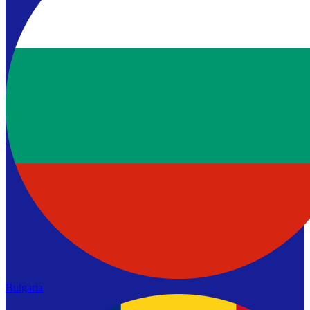
Bulgaria