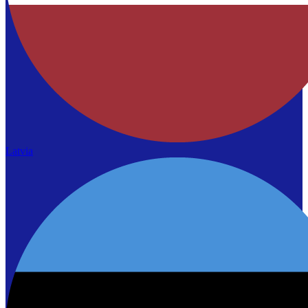
Latvia