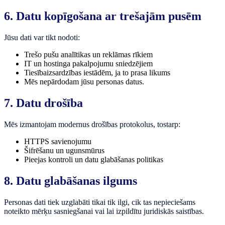
6. Datu kopīgošana ar trešajām pusēm
Jūsu dati var tikt nodoti:
Trešo pušu analītikas un reklāmas rīkiem
IT un hostinga pakalpojumu sniedzējiem
Tiesībaizsardzības iestādēm, ja to prasa likums
Mēs nepārdodam jūsu personas datus.
7. Datu drošība
Mēs izmantojam modernus drošības protokolus, tostarp:
HTTPS savienojumu
Šifrēšanu un ugunsmūrus
Pieejas kontroli un datu glabāšanas politikas
8. Datu glabāšanas ilgums
Personas dati tiek uzglabāti tikai tik ilgi, cik tas nepieciešams
noteikto mērķu sasniegšanai vai lai izpildītu juridiskās saistības.