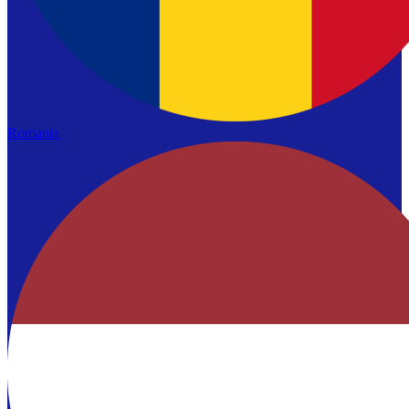
Romania