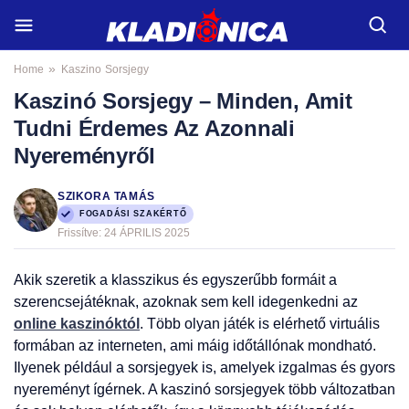
»
Home
Kaszino Sorsjegy
Kaszinó Sorsjegy – Minden, Amit
Tudni Érdemes Az Azonnali
Nyereményről
SZIKORA TAMÁS
FOGADÁSI SZAKÉRTŐ
Frissítve:
24 ÁPRILIS 2025
Akik szeretik a klasszikus és egyszerűbb formáit a
szerencsejátéknak, azoknak sem kell idegenkedni az
online kaszinóktól
. Több olyan játék is elérhető virtuális
formában az interneten, ami máig időtállónak mondható.
Ilyenek például a sorsjegyek is, amelyek izgalmas és gyors
nyereményt ígérnek. A kaszinó sorsjegyek több változatban