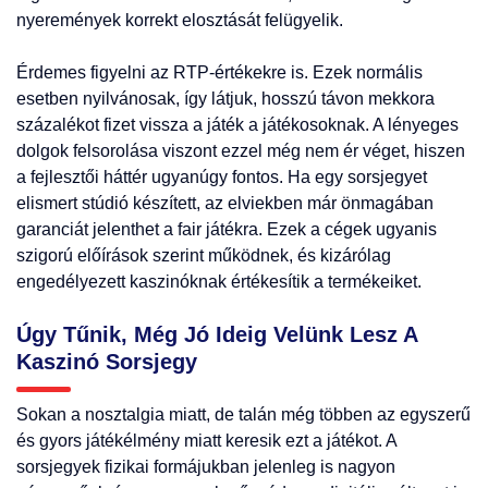
nyeremények korrekt elosztását felügyelik.
Érdemes figyelni az RTP-értékekre is. Ezek normális
esetben nyilvánosak, így látjuk, hosszú távon mekkora
százalékot fizet vissza a játék a játékosoknak. A lényeges
dolgok felsorolása viszont ezzel még nem ér véget, hiszen
a fejlesztői háttér ugyanúgy fontos. Ha egy sorsjegyet
elismert stúdió készített, az elviekben már önmagában
garanciát jelenthet a fair játékra. Ezek a cégek ugyanis
szigorú előírások szerint működnek, és kizárólag
engedélyezett kaszinóknak értékesítik a termékeiket.
Úgy Tűnik, Még Jó Ideig Velünk Lesz A
Kaszinó Sorsjegy
Sokan a nosztalgia miatt, de talán még többen az egyszerű
és gyors játékélmény miatt keresik ezt a játékot. A
sorsjegyek fizikai formájukban jelenleg is nagyon