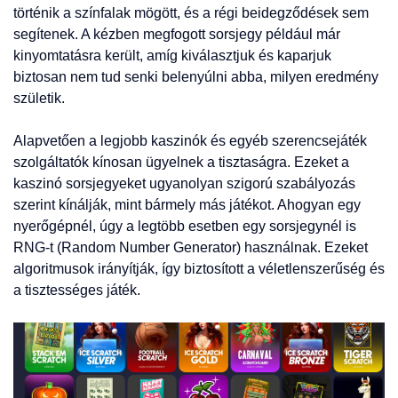
történik a színfalak mögött, és a régi beidegződések sem
segítenek. A kézben megfogott sorsjegy például már
kinyomtatásra került, amíg kiválasztjuk és kaparjuk
biztosan nem tud senki belenyúlni abba, milyen eredmény
születik.
Alapvetően a legjobb kaszinók és egyéb szerencsejáték
szolgáltatók kínosan ügyelnek a tisztaságra. Ezeket a
kaszinó sorsjegyeket ugyanolyan szigorú szabályozás
szerint kínálják, mint bármely más játékot. Ahogyan egy
nyerőgépnél, úgy a legtöbb esetben egy sorsjegynél is
RNG-t (Random Number Generator) használnak. Ezeket
algoritmusok irányítják, így biztosított a véletlenszerűség és
a tisztességes játék.