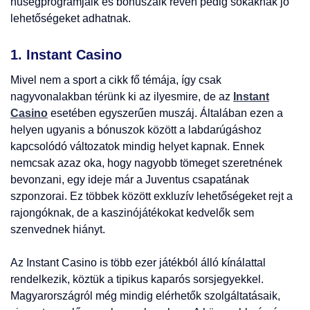
hűségprogramjaik és bónuszaik révén pedig sokaknak jó
lehetőségeket adhatnak.
1. Instant Casino
Mivel nem a sport a cikk fő témája, így csak
nagyvonalakban térünk ki az ilyesmire, de az
Instant
Casino
esetében egyszerűen muszáj. Általában ezen a
helyen ugyanis a bónuszok között a labdarúgáshoz
kapcsolódó változatok mindig helyet kapnak. Ennek
nemcsak azaz oka, hogy nagyobb tömeget szeretnének
bevonzani, egy ideje már a Juventus csapatának
szponzorai. Ez többek között exkluzív lehetőségeket rejt a
rajongóknak, de a kaszinójátékokat kedvelők sem
szenvednek hiányt.
Az Instant Casino is több ezer játékból álló kínálattal
rendelkezik, köztük a tipikus kaparós sorsjegyekkel.
Magyarországról még mindig elérhetők szolgáltatásaik,