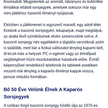
finomodott. Megjelentek az animált, látványos és különféle
témákkal ellátott sorsjegyek, amelyek sokszor már egy
mini-játékhoz hasonló élményt nyújtanak.
Eközben a játékmenet is egyszerű maradt: egy adott tétet
fizetünk a kaszinó sorsjegyért, lekaparjuk, majd meglátjuk,
az alatta lévő szimbólumok révén szerencsénk volt-e. A
kaszinó sorsjegy név egyébként a digitális verzióknál azért
is találóbb, mert bár a fizikai változatot tényleg kaparni kell,
itt kicsit más a helyzet. PC-n egérrel vagy az érintőpad
segítségével húzó mozdulatokkal haladunk előre. Érintő
képernyővel rendelkező telefonok és tabletek esetében
viszont már tényleg a kaparós élményt kapjuk vissza,
persze virtuális formában.
Bő 50 Éve Velünk Élnek A Kaparós
Sorsjegyek
A szóban forgó kaszinó sorsjegy hódító útja az 1970-es