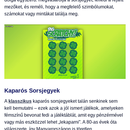
mezőket, és reméli, hogy a megfelelő szimbólumokat,
számokat vagy mintákat találja meg.
Kaparós Sorsjegyek
A
klasszikus
kaparós sorsjegyeket talán senkinek sem
kell bemutatni – ezek azok a jól ismert játékok, amelyeken
fémszínű bevonat fedi a játéktáblát, amit egy pénzérmével
vagy más eszközzel lehet „lekaparni”. A 80-as évek óta
világszerte, így Magyarországon is töretlen