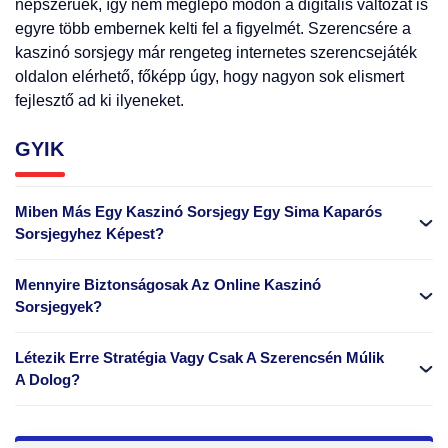
népszerűek, így nem meglepő módon a digitális változat is
egyre több embernek kelti fel a figyelmét. Szerencsére a
kaszinó sorsjegy már rengeteg internetes szerencsejáték
oldalon elérhető, főképp úgy, hogy nagyon sok elismert
fejlesztő ad ki ilyeneket.
GYIK
Miben Más Egy Kaszinó Sorsjegy Egy Sima Kaparós
Sorsjegyhez Képest?
Mennyire Biztonságosak Az Online Kaszinó
Sorsjegyek?
Létezik Erre Stratégia Vagy Csak A Szerencsén Múlik
A Dolog?