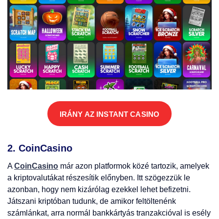
IRÁNY AZ INSTANT CASINO
2. CoinCasino
A
CoinCasino
már azon platformok közé tartozik, amelyek
a kriptovalutákat részesítik előnyben. Itt szögezzük le
azonban, hogy nem kizárólag ezekkel lehet befizetni.
Játszani kriptóban tudunk, de amikor feltöltenénk
számlánkat, arra normál bankkártyás tranzakcióval is esély