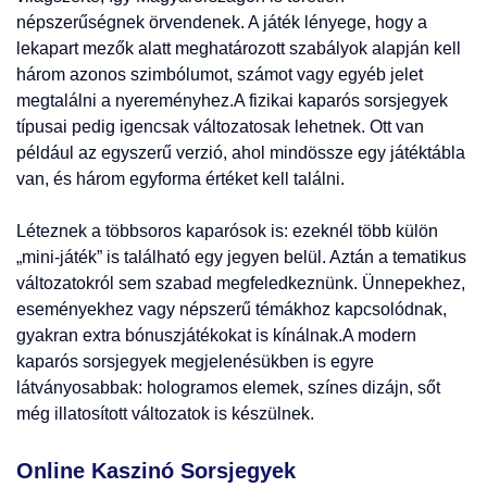
népszerűségnek örvendenek. A játék lényege, hogy a
lekapart mezők alatt meghatározott szabályok alapján kell
három azonos szimbólumot, számot vagy egyéb jelet
megtalálni a nyereményhez.A fizikai kaparós sorsjegyek
típusai pedig igencsak változatosak lehetnek. Ott van
például az egyszerű verzió, ahol mindössze egy játéktábla
van, és három egyforma értéket kell találni.
Léteznek a többsoros kaparósok is: ezeknél több külön
„mini-játék” is található egy jegyen belül. Aztán a tematikus
változatokról sem szabad megfeledkeznünk. Ünnepekhez,
eseményekhez vagy népszerű témákhoz kapcsolódnak,
gyakran extra bónuszjátékokat is kínálnak.A modern
kaparós sorsjegyek megjelenésükben is egyre
látványosabbak: hologramos elemek, színes dizájn, sőt
még illatosított változatok is készülnek.
Online Kaszinó Sorsjegyek