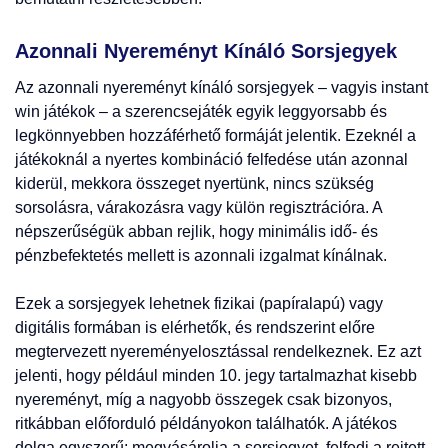
Azonnali Nyereményt Kínáló Sorsjegyek
Az azonnali nyereményt kínáló sorsjegyek – vagyis instant
win játékok – a szerencsejáték egyik leggyorsabb és
legkönnyebben hozzáférhető formáját jelentik. Ezeknél a
játékoknál a nyertes kombináció felfedése után azonnal
kiderül, mekkora összeget nyertünk, nincs szükség
sorsolásra, várakozásra vagy külön regisztrációra. A
népszerűségük abban rejlik, hogy minimális idő- és
pénzbefektetés mellett is azonnali izgalmat kínálnak.
Ezek a sorsjegyek lehetnek fizikai (papíralapú) vagy
digitális formában is elérhetők, és rendszerint előre
megtervezett nyereményelosztással rendelkeznek. Ez azt
jelenti, hogy például minden 10. jegy tartalmazhat kisebb
nyereményt, míg a nagyobb összegek csak bizonyos,
ritkábban előforduló példányokon találhatók. A játékos
dolga egyszerű: megvásárolja a sorsjegyet, felfedi a rejtett