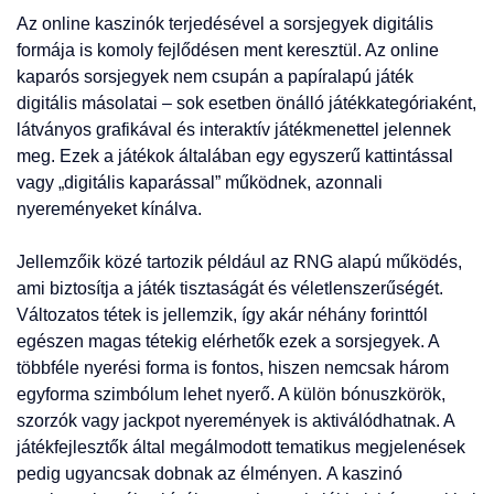
Az online kaszinók terjedésével a sorsjegyek digitális
formája is komoly fejlődésen ment keresztül. Az online
kaparós sorsjegyek nem csupán a papíralapú játék
digitális másolatai – sok esetben önálló játékkategóriaként,
látványos grafikával és interaktív játékmenettel jelennek
meg. Ezek a játékok általában egy egyszerű kattintással
vagy „digitális kaparással” működnek, azonnali
nyereményeket kínálva.
Jellemzőik közé tartozik például az RNG alapú működés,
ami biztosítja a játék tisztaságát és véletlenszerűségét.
Változatos tétek is jellemzik, így akár néhány forinttól
egészen magas tétekig elérhetők ezek a sorsjegyek. A
többféle nyerési forma is fontos, hiszen nemcsak három
egyforma szimbólum lehet nyerő. A külön bónuszkörök,
szorzók vagy jackpot nyeremények is aktiválódhatnak. A
játékfejlesztők által megálmodott tematikus megjelenések
pedig ugyancsak dobnak az élményen. A kaszinó