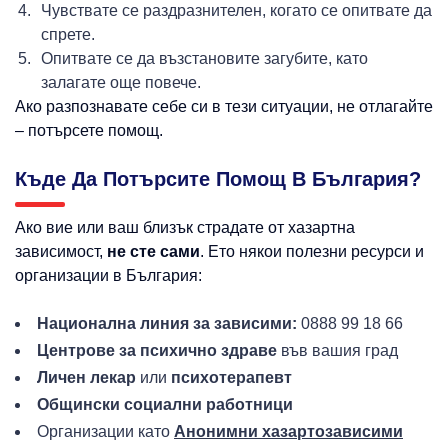
Чувствате се раздразнителен, когато се опитвате да
спрете.
Опитвате се да възстановите загубите, като
залагате още повече.
Ако разпознавате себе си в тези ситуации, не отлагайте
– потърсете помощ.
Къде Да Потърсите Помощ В България?
Ако вие или ваш близък страдате от хазартна
зависимост,
не сте сами
. Ето някои полезни ресурси и
организации в България:
Национална линия за зависими:
0888 99 18 66
Центрове за психично здраве
във вашия град
Личен лекар
или
психотерапевт
Общински социални работници
Организации като
Анонимни хазартозависими