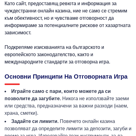
Като сайт, предоставящ ревюта и информация за
чуждестранни онлайн казина, ние не само се стремим
към обективност, но и чувстваме отговорност да
информираме за потенциалните рискове от хазартната
зависимост.
Подкрепяме изискванията на българското и
европейското законодателство, както и
международните стандарти за отговорна игра.
Основни Принципи На Отговорната Игра
Играйте само с пари, които можете да си
позволите да загубите.
Никога не използвайте заеми
или средства, предназначени за важни разходи (наем,
храна, сметки).
Задайте си лимити.
Повечето онлайн казина
позволяват да определите лимити за депозити, загуби и
време за игра. Използвайте тези инструменти, за да