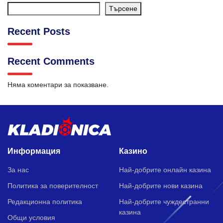
Търсене
Recent Posts
Recent Comments
Няма коментари за показване.
Информация
Казино
За нас
Най-добрите онлайн казина
Политика за поверителност
Най-добрите нови казина
Редакционна политика
Най-добрите чуждестранни
казина
Общи условия