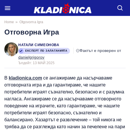
»
Home
Otgovorna Igra
Отговорна Игра
НАТАЛИ СИМЕОНОВА
Фактът е проверен от
ЕКСПЕРТ ПО ЗАЛАГАНИЯТА
danielgrigorov
Ъпдейт:
13 МАЙ 2025
В
kladionica.com
се ангажираме да насърчаваме
отговорната игра и да гарантираме, че нашите
потребители играят съзнателно, безопасно и с разумна
нагласа. Ангажираме се да насърчаваме отговорното
поведение на играчите, като гарантираме, че нашите
потребители играят безопасно, съзнателно и
балансирано. Хазартът е развлечение – той никога не
трябва да се разглежда като начин за печелене на пари