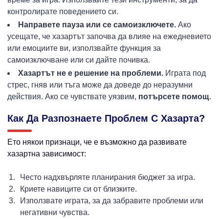
контролирате поведението си.
Направете пауза или се самоизключете.
Ако
усещате, че хазартът започва да влияе на ежедневието
или емоциите ви, използвайте функция за
самоизключване или си дайте почивка.
Хазартът не е решение на проблеми.
Играта под
стрес, гняв или тъга може да доведе до неразумни
действия. Ако се чувствате уязвим,
потърсете помощ
.
Как Да Разпознаете Проблем С Хазарта?
Ето някои
признаци
, че е възможно да развивате
хазартна зависимост:
Често надхвърляте планирания бюджет за игра.
Криете навиците си от близките.
Използвате играта, за да забравите проблеми или
негативни чувства.