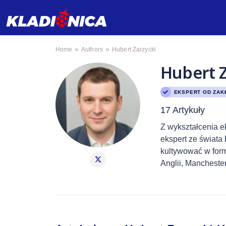
»
»
Home
Authors
Hubert Zarzycki
Hubert Z
EKSPERT OD ZAK
17 Artykuły
Z wykształcenia e
ekspert ze świata
kultywować w form
Anglii, Mancheste
stresu niż radości.