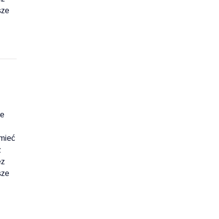
sze
ne
 mieć
z
ez
sze