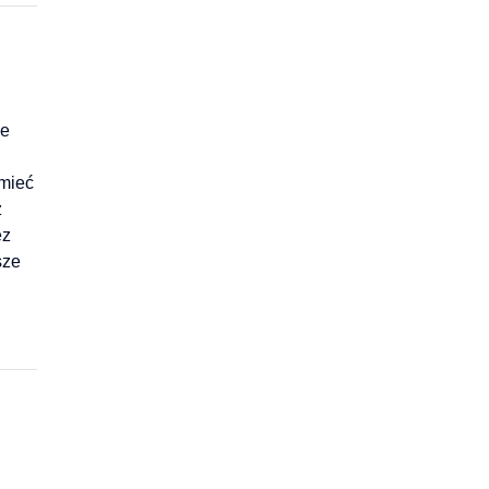
ne
 mieć
z
ez
sze