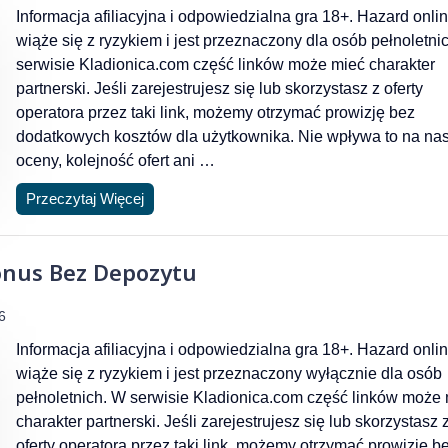
Informacja afiliacyjna i odpowiedzialna gra 18+. Hazard onli
wiąże się z ryzykiem i jest przeznaczony dla osób pełnoletni
serwisie Kladionica.com część linków może mieć charakter
partnerski. Jeśli zarejestrujesz się lub skorzystasz z oferty
operatora przez taki link, możemy otrzymać prowizję bez
dodatkowych kosztów dla użytkownika. Nie wpływa to na na
oceny, kolejność ofert ani …
Przeczytaj Więcej
onus Bez Depozytu
6
Informacja afiliacyjna i odpowiedzialna gra 18+. Hazard onli
wiąże się z ryzykiem i jest przeznaczony wyłącznie dla osób
pełnoletnich. W serwisie Kladionica.com część linków może
charakter partnerski. Jeśli zarejestrujesz się lub skorzystasz 
oferty operatora przez taki link, możemy otrzymać prowizję b