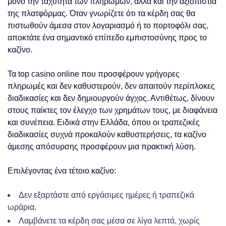
μόνο την ταχύτητα των πληρωμών, αλλά και την αξιοπιστία
της πλατφόρμας. Όταν γνωρίζετε ότι τα κέρδη σας θα
πιστωθούν άμεσα στον λογαριασμό ή το πορτοφόλι σας,
αποκτάτε ένα σημαντικό επίπεδο εμπιστοσύνης προς το
καζίνο.
Τα top casino online που προσφέρουν γρήγορες
πληρωμές και δεν καθυστερούν, δεν απαιτούν περίπλοκες
διαδικασίες και δεν δημιουργούν άγχος. Αντιθέτως, δίνουν
στους παίκτες τον έλεγχο των χρημάτων τους, με διαφάνεια
και συνέπεια. Ειδικά στην Ελλάδα, όπου οι τραπεζικές
διαδικασίες συχνά προκαλούν καθυστερήσεις, τα καζίνο
άμεσης απόσυρσης προσφέρουν μια πρακτική λύση.
Επιλέγοντας ένα τέτοιο καζίνο:
Δεν εξαρτάστε από εργάσιμες ημέρες ή τραπεζικά
ωράρια.
Λαμβάνετε τα κέρδη σας μέσα σε λίγα λεπτά, χωρίς