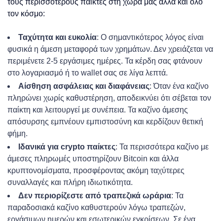
τους περισσότερους παίκτες στη χώρα μας αλλά και όλο
τον κόσμο:
Ταχύτητα και ευκολία
: Ο σημαντικότερος λόγος είναι
φυσικά η άμεση μεταφορά των χρημάτων. Δεν χρειάζεται να
περιμένετε 2-5 εργάσιμες ημέρες. Τα κέρδη σας φτάνουν
στο λογαριασμό ή το wallet σας σε λίγα λεπτά.
Αίσθηση ασφάλειας και διαφάνειας
: Όταν ένα καζίνο
πληρώνει χωρίς καθυστέρηση, αποδεικνύει ότι σέβεται τον
παίκτη και λειτουργεί με συνέπεια. Τα καζίνο άμεσης
απόσυρσης εμπνέουν εμπιστοσύνη και κερδίζουν θετική
φήμη.
Ιδανικά για crypto παίκτες
: Τα περισσότερα καζίνο με
άμεσες πληρωμές υποστηρίζουν Bitcoin και άλλα
κρυπτονομίσματα, προσφέροντας ακόμη ταχύτερες
συναλλαγές και πλήρη ιδιωτικότητα.
Δεν περιορίζεστε από τραπεζικά ωράρια
: Τα
παραδοσιακά καζίνο καθυστερούν λόγω τραπεζών,
εργάσιμων ημερών και εσωτερικών εγκρίσεων. Σε ένα