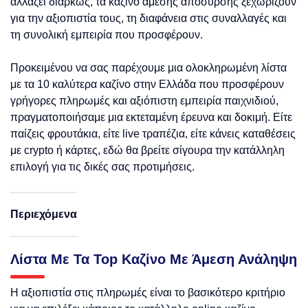
αλλάζει διαρκώς, τα καζίνο άμεσης απόσυρσης ξεχωρίζουν
για την αξιοπιστία τους, τη διαφάνεια στις συναλλαγές και
τη συνολική εμπειρία που προσφέρουν.
Προκειμένου να σας παρέχουμε μια ολοκληρωμένη λίστα
με τα 10 καλύτερα καζίνο στην Ελλάδα που προσφέρουν
γρήγορες πληρωμές και αξιόπιστη εμπειρία παιχνιδιού,
πραγματοποιήσαμε μια εκτεταμένη έρευνα και δοκιμή. Είτε
παίζεις φρουτάκια, είτε live τραπέζια, είτε κάνεις καταθέσεις
με crypto ή κάρτες, εδώ θα βρείτε σίγουρα την κατάλληλη
επιλογή για τις δικές σας προτιμήσεις.
Περιεχόμενα
Λίστα Με Τα Top Καζίνο Με Άμεση Ανάληψη
Η αξιοπιστία στις πληρωμές είναι το βασικότερο κριτήριο