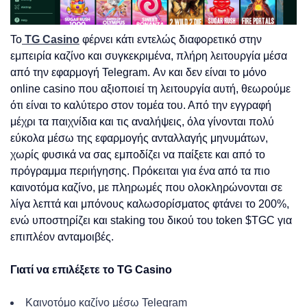
Το
TG Casino
φέρνει κάτι εντελώς διαφορετικό στην
εμπειρία καζίνο και συγκεκριμένα, πλήρη λειτουργία μέσα
από την εφαρμογή Telegram. Αν και δεν είναι το μόνο
online casino που αξιοποιεί τη λειτουργία αυτή, θεωρούμε
ότι είναι το καλύτερο στον τομέα του. Από την εγγραφή
μέχρι τα παιχνίδια και τις αναλήψεις, όλα γίνονται πολύ
εύκολα μέσω της εφαρμογής ανταλλαγής μηνυμάτων,
χωρίς φυσικά να σας εμποδίζει να παίξετε και από το
πρόγραμμα περιήγησης. Πρόκειται για ένα από τα πιο
καινοτόμα καζίνο, με πληρωμές που ολοκληρώνονται σε
λίγα λεπτά και μπόνους καλωσορίσματος φτάνει το 200%,
ενώ υποστηρίζει και staking του δικού του token $TGC για
επιπλέον ανταμοιβές.
Γιατί να επιλέξετε το TG Casino
Καινοτόμο καζίνο μέσω Telegram