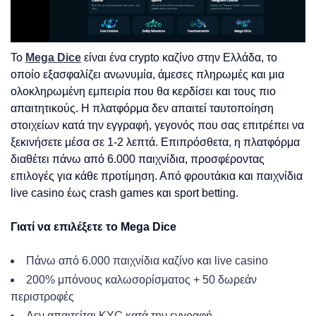
Το
Mega Dice
είναι ένα crypto καζίνο στην Ελλάδα, το
οποίο εξασφαλίζει ανωνυμία, άμεσες πληρωμές και μια
ολοκληρωμένη εμπειρία που θα κερδίσει και τους πιο
απαιτητικούς. Η πλατφόρμα δεν απαιτεί ταυτοποίηση
στοιχείων κατά την εγγραφή, γεγονός που σας επιτρέπει να
ξεκινήσετε μέσα σε 1-2 λεπτά. Επιπρόσθετα, η πλατφόρμα
διαθέτει πάνω από 6.000 παιχνίδια, προσφέροντας
επιλογές για κάθε προτίμηση. Από φρουτάκια και παιχνίδια
live casino έως crash games και sport betting.
Γιατί να επιλέξετε το Mega Dice
Πάνω από 6.000 παιχνίδια καζίνο και live casino
200% μπόνους καλωσορίσματος + 50 δωρεάν
περιστροφές
Δεν απαιτείται KYC κατά την εγγραφή