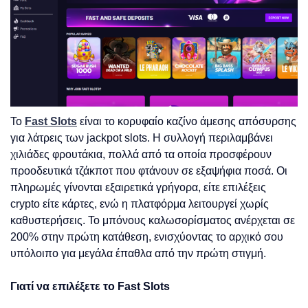
Το
Fast Slots
είναι το κορυφαίο καζίνο άμεσης απόσυρσης
για λάτρεις των jackpot slots. Η συλλογή περιλαμβάνει
χιλιάδες φρουτάκια, πολλά από τα οποία προσφέρουν
προοδευτικά τζάκποτ που φτάνουν σε εξαψήφια ποσά. Οι
πληρωμές γίνονται εξαιρετικά γρήγορα, είτε επιλέξεις
crypto είτε κάρτες, ενώ η πλατφόρμα λειτουργεί χωρίς
καθυστερήσεις. Το μπόνους καλωσορίσματος ανέρχεται σε
200% στην πρώτη κατάθεση, ενισχύοντας το αρχικό σου
υπόλοιπο για μεγάλα έπαθλα από την πρώτη στιγμή.
Γιατί να επιλέξετε το Fast Slots