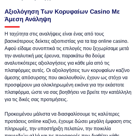
Αξιολόγηση Των Κορυφαίων Casino Με
Άμεση Ανάληψη
Η ταχύτητα στις αναλήψεις είναι ένας από τους
βασικότερους δείκτες αξιοπιστίας για τα top online casino.
Αφού είδαμε συνοπτικά τις επιλογές που ξεχωρίσαμε μετά
την αναλυτική μας έρευνα, παρακάτω θα δούμε
αναλυτικότερες αξιολογήσεις για κάθε μία από τις
πλατφόρμες αυτές. Οι αξιολογήσεις των κορυφαίων καζίνο
άμεσης απόσυρσης που ακολουθούν, έχουν ως στόχο να
προσφέρουν μια ολοκληρωμένη εικόνα για την εκάστοτε
πλατφόρμα, ώστε να σας βοηθήσει να βρείτε την κατάλληλη
για τις δικές σας προτιμήσεις.
Προκειμένου μάλιστα να διασφαλίσουμε τις καλύτερες
προτάσεις online καζίνο, έχουμε δώσει μεγάλη έμφαση στις
πληρωμές, την υποστήριξη πελατών, την ποικιλία
παιχνιδιών αλλά και τις προσφορές που διαθέτει κάθε