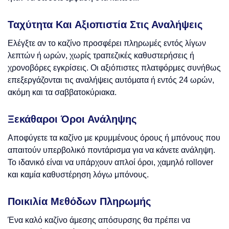
Ταχύτητα Και Αξιοπιστία Στις Αναλήψεις
Ελέγξτε αν το καζίνο προσφέρει πληρωμές εντός λίγων
λεπτών ή ωρών, χωρίς τραπεζικές καθυστερήσεις ή
χρονοβόρες εγκρίσεις. Οι αξιόπιστες πλατφόρμες συνήθως
επεξεργάζονται τις αναλήψεις αυτόματα ή εντός 24 ωρών,
ακόμη και τα σαββατοκύριακα.
Ξεκάθαροι Όροι Ανάληψης
Αποφύγετε τα καζίνο με κρυμμένους όρους ή μπόνους που
απαιτούν υπερβολικό ποντάρισμα για να κάνετε ανάληψη.
Το ιδανικό είναι να υπάρχουν απλοί όροι, χαμηλό rollover
και καμία καθυστέρηση λόγω μπόνους.
Ποικιλία Μεθόδων Πληρωμής
Ένα καλό καζίνο άμεσης απόσυρσης θα πρέπει να