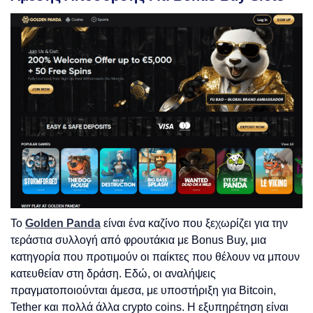
Το
Golden Panda
είναι ένα καζίνο που ξεχωρίζει για την
τεράστια συλλογή από φρουτάκια με Bonus Buy, μια
κατηγορία που προτιμούν οι παίκτες που θέλουν να μπουν
κατευθείαν στη δράση. Εδώ, οι αναλήψεις
πραγματοποιούνται άμεσα, με υποστήριξη για Bitcoin,
Tether και πολλά άλλα crypto coins. Η εξυπηρέτηση είναι