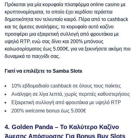
Πρόκειται για μία κορυφαία πλατφόρμα online casino με
κρυπτονομίσματα, το οποίο έχει κερδίσει τεράστια
δημοτικότητα τον τελευταίο καιρό. Πέρα από το cashback
και τις άμεσες αναλήψεις, το κορυφαίο αυτό καζίνο
προσφέρει μια εξαιρετική συλλογή από φρουτάκια με
υψηλό RTP, ενώ σας δίνει και 200% μπόνους
καλωσορίσματος έως 5.000€, για να ξεκινήσετε ακόμη πιο
δυναμικά το παιχνίδι σας.
Γιατί να επιλέξετε το Samba Slots
10% εβδομαδιαίο cashback σε όλους τους παίκτες
Ανάληψη σε λίγα λεπτά, χωρίς περιττές καθυστερήσεις
Εξαιρετική συλλογή από φρουτάκια με υψηλό RTP
200% welcome bonus έως 5.000€
4. Golden Panda – Το Καλύτερο Καζίνο
Άμεσης Απόσυρσης Για Bonus Buy Slots